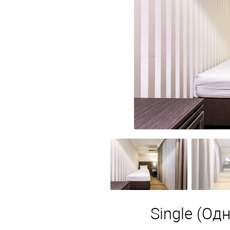
кулинарном путешествии, где великолепи
блюде. Наши шеф-повары тщательно под
каждое блюдо не только насыщало, но и