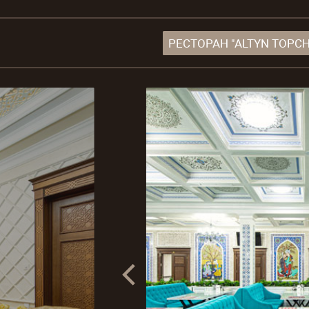
материалом, летом фасад здания позволяет сохра
значительной экономии электроэнергии. При это
демократичности ценовой политики Shymkent Gra
О нашем отеле
Шымкент, проспект Республики, 6А
+7 (7252) 560-560
info@hotelshymkent.com