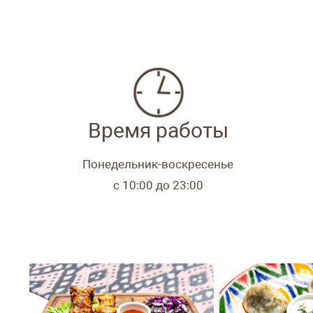
обеда или деловой встре
Присоединитесь к нам в 
превращается в уникальн
Востока!
Как доехать и найти:
пр. 
Hotel
Кухня:
Казахская, Узбекск
Музыка:
фоновая