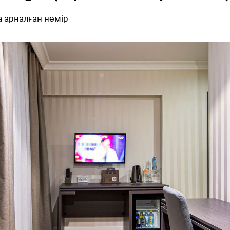
Single (Бір а
ағы бір адамға арналған нөмір