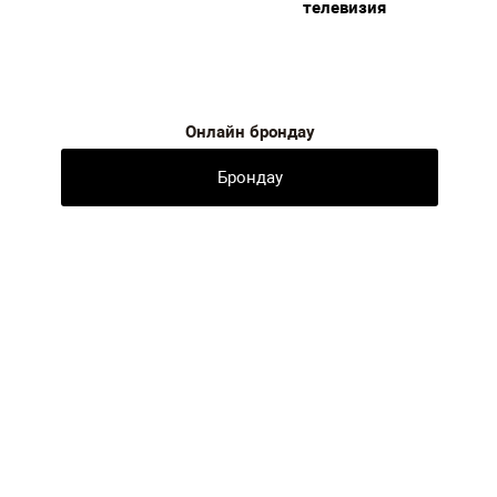
Шағын бар
Cейф