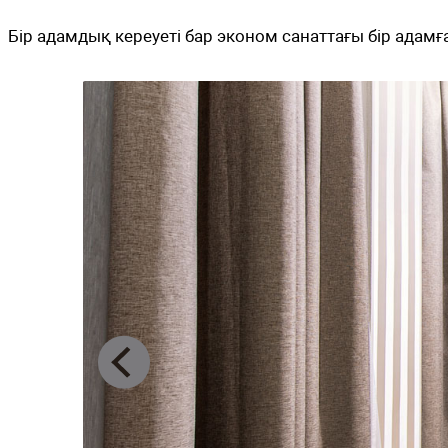
Бір адамдық кереуеті бар эконом санатт