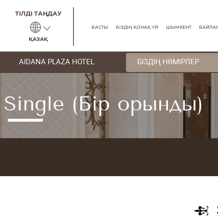
ТІЛДІ ТАҢДАУ
БАСТЫ
БІЗДІҢ ҚОНАҚ ҮЙ
ҚАЗАҚ
AIDANA PLAZA HOTEL
БІЗДІҢ
Single (Бір оры