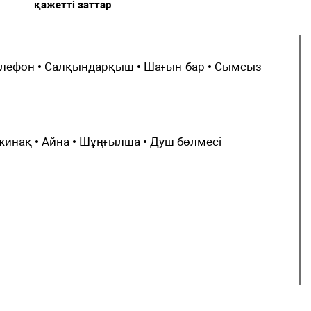
кон
Шомылуға