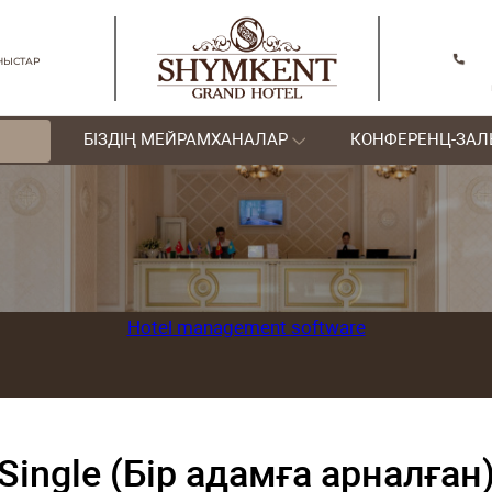
ШЫМКЕНТ
БАЙЛАНЫСТАР
 НӨМІРЛЕР
БІЗДІҢ МЕЙРАМХА
нды)
Hotel manage