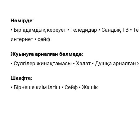
Wi-Fi
Бал